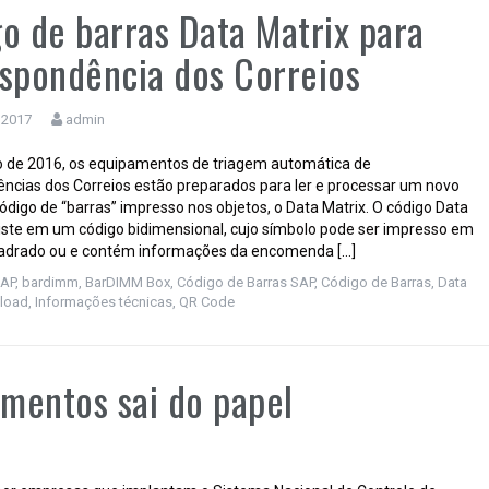
o de barras Data Matrix para
spondência dos Correios
 2017
admin
 de 2016, os equipamentos de triagem automática de
ncias dos Correios estão preparados para ler e processar um novo
ódigo de “barras” impresso nos objetos, o Data Matrix. O código Data
iste em um código bidimensional, cujo símbolo pode ser impresso em
adrado ou e contém informações da encomenda […]
AP, bardimm, BarDIMM Box, Código de Barras SAP
,
Código de Barras
,
Data
load
,
Informações técnicas
,
QR Code
mentos sai do papel