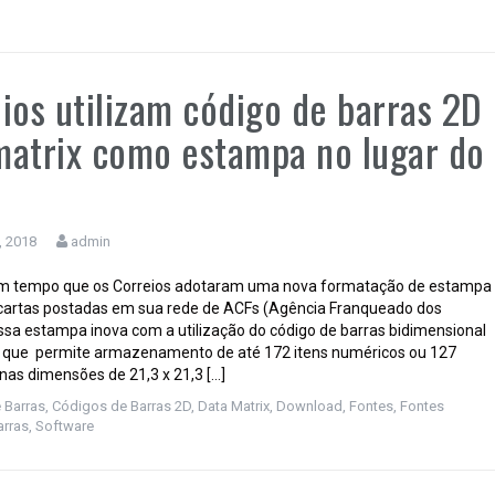
ios utilizam código de barras 2D
atrix como estampa no lugar do
, 2018
admin
um tempo que os Correios adotaram uma nova formatação de estampa
 cartas postadas em sua rede de ACFs (Agência Franqueado dos
Essa estampa inova com a utilização do código de barras bidimensional
, que permite armazenamento de até 172 itens numéricos ou 127
 nas dimensões de 21,3 x 21,3 […]
 Barras
,
Códigos de Barras 2D
,
Data Matrix
,
Download
,
Fontes
,
Fontes
arras
,
Software