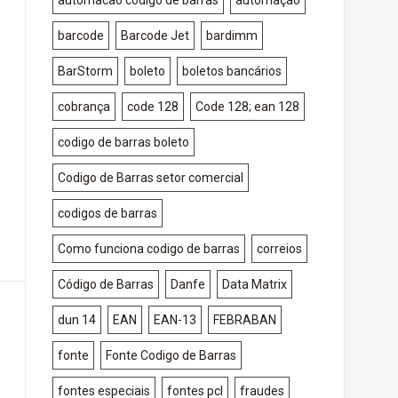
automacao codigo de barras
automaçao
barcode
Barcode Jet
bardimm
BarStorm
boleto
boletos bancários
cobrança
code 128
Code 128; ean 128
codigo de barras boleto
Codigo de Barras setor comercial
codigos de barras
Como funciona codigo de barras
correios
Código de Barras
Danfe
Data Matrix
dun 14
EAN
EAN-13
FEBRABAN
fonte
Fonte Codigo de Barras
fontes especiais
fontes pcl
fraudes