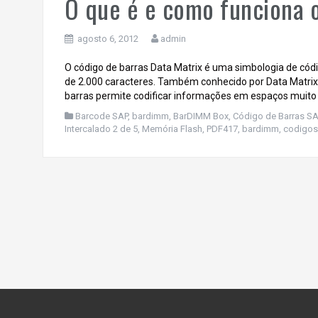
O que é e como funciona o
agosto 6, 2012
admin
O código de barras Data Matrix é uma simbologia de cód
de 2.000 caracteres. Também conhecido por Data Matrix
barras permite codificar informações em espaços muito 
Barcode SAP, bardimm, BarDIMM Box, Código de Barras SA
Intercalado 2 de 5, Memória Flash, PDF417, bardimm, codigos