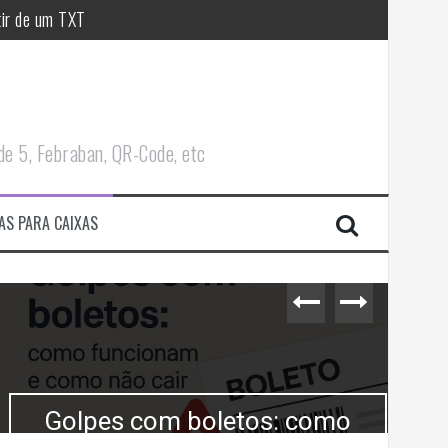
tir de um TXT
de 5, Febraban, QR-Code, etc
AS PARA CAIXAS
Golpes com boletos: como
F