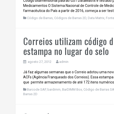
Código bidimensional padrão GS1 DataMatrix é testado 
Medicamentos O Sistema Nacional de Controle de Medica
farmacêutica do País a partir de 2016, começa a ser tes
Código de Barras
,
Códigos de Barras 2D
,
Data Matrix
,
Font
Correios utilizam código 
estampa no lugar do selo
agosto 27, 2012
admin
Já faz algumas semanas que o Correio adotou uma nova
ACFs (Agência Franqueado dos Correios). Essa estampa i
que permite armazenamento de até 172 itens numéricos 
Barcode SAP, bardimm, BarDIMM Box, Código de Barras SA
Barras 2D