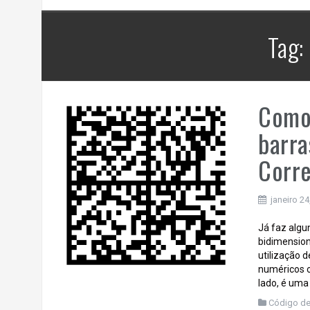
dados variáveis, códigos de
se
barras e QR-Code a partir de
Tag:
um TXT
Como 
barra
Corre
janeiro 24
Já faz algu
bidimension
utilização 
numéricos 
lado, é uma 
Código de