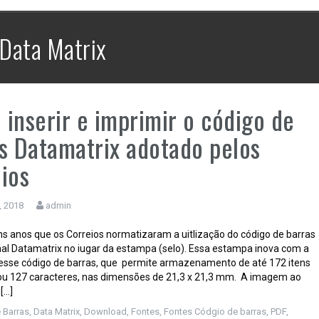
no SAP: Como o BarStorm
Data Matrix
Resolve Problemas em ERPs
inserir e imprimir o código de
s Datamatrix adotado pelos
ios
, 2018
admin
ns anos que os Correios normatizaram a uitlização do código de barras
al Datamatrix no iugar da estampa (selo). Essa estampa inova com a
desse código de barras, que permite armazenamento de até 172 itens
ou 127 caracteres, nas dimensões de 21,3 x 21,3 mm. A imagem ao
[…]
 Barras
,
Data Matrix
,
Download
,
Fontes
,
Fontes Códgio de barras
,
PDF
,