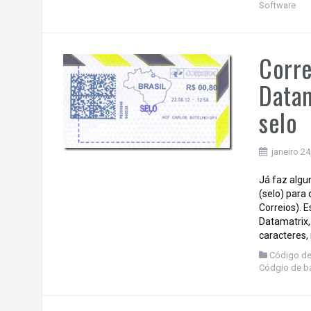
Software
Corre
Datam
selo
janeiro 24
Já faz alg
(selo) para
Correios). 
Datamatrix
caracteres,
Código de
Códgio de b