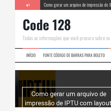
Skip
Como gerar um arquivo de impressão de I
to
content
Impressão de Código de Barras no SAP:
Code 128
Golpes com boletos: como funcionam e com
Febraban exige Intercalado 2 de 5: enten
Todas as informações que você procura sobre os 
Como Evitar Rejeição de Boletos: A Impor
Código de barras vai acabar em 2027? E
INÍCIO
FONTE CÓDIGO DE BARRAS PARA BOLETO
Como gerar um arquivo de
impressão de IPTU com layout,
ar