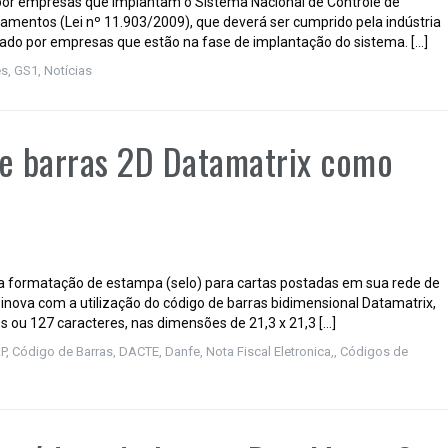
por empresas que implantam o Sistema Nacional de Controle de
mentos (Lei nº 11.903/2009), que deverá ser cumprido pela indústria
tado por empresas que estão na fase de implantação do sistema. […]
es
,
GS1
,
Notícias
de barras 2D Datamatrix como
 formatação de estampa (selo) para cartas postadas em sua rede de
nova com a utilização do código de barras bidimensional Datamatrix,
ou 127 caracteres, nas dimensões de 21,3 x 21,3 […]
P
,
Código de Barras, DACTE, Danfe, Nota Fiscal Eletronica,
,
Códigos de