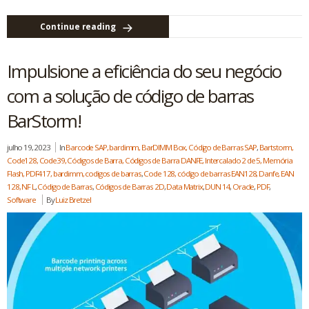
Continue reading
Impulsione a eficiência do seu negócio
com a solução de código de barras
BarStorm!
julho 19, 2023
In
Barcode SAP, bardimm, BarDIMM Box, Código de Barras SAP
,
Bartstorm,
Code128, Code39, Códigos de Barra, Códigos de Barra DANFE, Intercalado 2 de 5, Memória
Flash, PDF417, bardimm, codigos de barras
,
Code 128, código de barras EAN128, Danfe, EAN
128, NF L
,
Código de Barras
,
Códigos de Barras 2D
,
Data Matrix
,
DUN 14
,
Oracle
,
PDF
,
Software
By
Luiz Bretzel