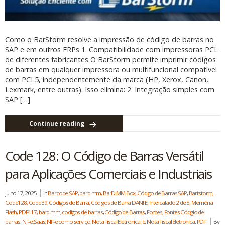
Como o BarStorm resolve a impressão de código de barras no
SAP e em outros ERPs 1. Compatibilidade com impressoras PCL
de diferentes fabricantes O BarStorm permite imprimir códigos
de barras em qualquer impressora ou multifuncional compatível
com PCL5, independentemente da marca (HP, Xerox, Canon,
Lexmark, entre outras). Isso elimina: 2. Integração simples com
SAP […]
Continue reading
Code 128: O Código de Barras Versátil
para Aplicações Comerciais e Industriais
julho 17, 2025
In
Barcode SAP, bardimm, BarDIMM Box, Código de Barras SAP
,
Bartstorm,
Code128, Code39, Códigos de Barra, Códigos de Barra DANFE, Intercalado 2 de 5, Memória
Flash, PDF417, bardimm, codigos de barras
,
Código de Barras
,
Fontes
,
Fontes Códgio de
barras
,
NF-e;Saas; NF-e como serviço; Nota Fiscal Eletronica; b
,
Nota Fiscal Eletronica
,
PDF
By