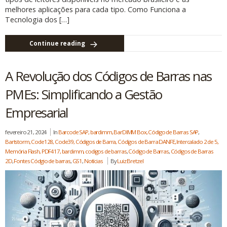
melhores aplicações para cada tipo. Como Funciona a
Tecnologia dos […]
Continue reading
A Revolução dos Códigos de Barras nas
PMEs: Simplificando a Gestão
Empresarial
fevereiro 21, 2024
In
Barcode SAP, bardimm, BarDIMM Box, Código de Barras SAP
,
Bartstorm, Code128, Code39, Códigos de Barra, Códigos de Barra DANFE, Intercalado 2 de 5,
Memória Flash, PDF417, bardimm, codigos de barras
,
Código de Barras
,
Códigos de Barras
2D
,
Fontes Códgio de barras
,
GS1
,
Notícias
By
Luiz Bretzel