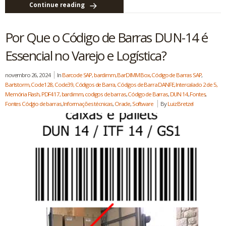
Continue reading
Por Que o Código de Barras DUN-14 é
Essencial no Varejo e Logística?
novembro 26, 2024
In
Barcode SAP, bardimm, BarDIMM Box, Código de Barras SAP
,
Bartstorm, Code128, Code39, Códigos de Barra, Códigos de Barra DANFE, Intercalado 2 de 5,
Memória Flash, PDF417, bardimm, codigos de barras
,
Código de Barras
,
DUN 14
,
Fontes
,
Fontes Códgio de barras
,
Informações técnicas
,
Oracle
,
Software
By
Luiz Bretzel