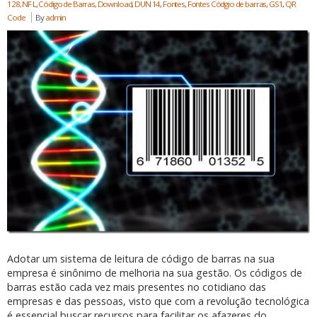
128, NF L
,
Código de Barras
,
Download
,
DUN 14
,
Fontes
,
Fontes Códgio de barras
,
GS1
,
QR
Code
By
admin
Adotar um sistema de leitura de código de barras na sua
empresa é sinônimo de melhoria na sua gestão. Os códigos de
barras estão cada vez mais presentes no cotidiano das
empresas e das pessoas, visto que com a revolução tecnológica
é essencial buscar recursos para facilitar os afazeres do