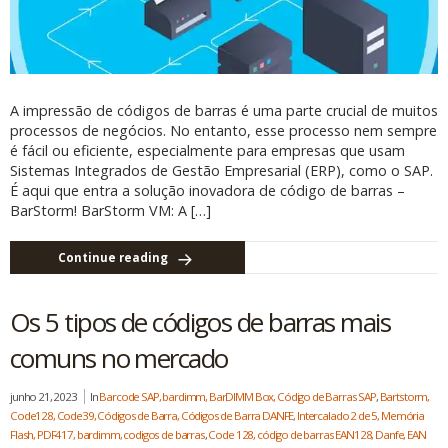
A impressão de códigos de barras é uma parte crucial de muitos
processos de negócios. No entanto, esse processo nem sempre
é fácil ou eficiente, especialmente para empresas que usam
Sistemas Integrados de Gestão Empresarial (ERP), como o SAP.
É aqui que entra a solução inovadora de código de barras –
BarStorm! BarStorm VM: A […]
Continue reading
Os 5 tipos de códigos de barras mais
comuns no mercado
junho 21, 2023
In
Barcode SAP, bardimm, BarDIMM Box, Código de Barras SAP
,
Bartstorm,
Code128, Code39, Códigos de Barra, Códigos de Barra DANFE, Intercalado 2 de 5, Memória
Flash, PDF417, bardimm, codigos de barras
,
Code 128, código de barras EAN128, Danfe, EAN