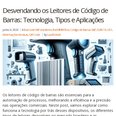
Desvendando os Leitores de Código de
Barras: Tecnologia, Tipos e Aplicações
junho 4, 2024
In
Barcode SAP, bardimm, BarDIMM Box, Código de Barras SAP
,
DUN 14
,
GS1
,
Informações técnicas
,
QR Code
By
Luiz Bretzel
Os leitores de código de barras são essenciais para a
automação de processos, melhorando a eficiência e a precisão
nas operações comerciais. Neste post, vamos explorar como
funciona a tecnologia por trás desses dispositivos, os diferentes
tipos de leitores disponíveis no mercado brasileiro e as