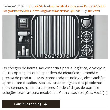
novembro 1, 2024
In
Barcode SAP, bardimm, BarDIMM Box, Código de Barras SAP
,
Boleto
,
Código de Barras
,
Fontes
,
Fontes Códgio de barras
,
Notícias
,
QR Code
By
Luiz Bretzel
Os códigos de barras são essenciais para a logística, o varejo e
outras operações que dependem da identificação rápida e
precisa de produtos. Mas, como toda tecnologia, eles também
apresentam desafios. Abaixo, listamos alguns dos problemas
mais comuns na leitura e impressão de códigos de barras e
soluções práticas para resolvê-los. Com essas soluções, você […]
Continue reading