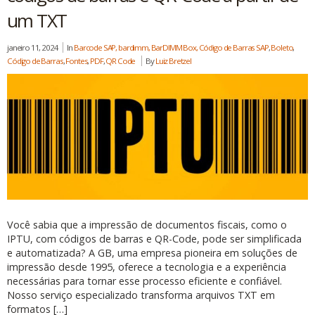
um TXT
janeiro 11, 2024
In
Barcode SAP, bardimm, BarDIMM Box, Código de Barras SAP
,
Boleto
,
Código de Barras
,
Fontes
,
PDF
,
QR Code
By
Luiz Bretzel
Você sabia que a impressão de documentos fiscais, como o
IPTU, com códigos de barras e QR-Code, pode ser simplificada
e automatizada? A GB, uma empresa pioneira em soluções de
impressão desde 1995, oferece a tecnologia e a experiência
necessárias para tornar esse processo eficiente e confiável.
Nosso serviço especializado transforma arquivos TXT em
formatos […]