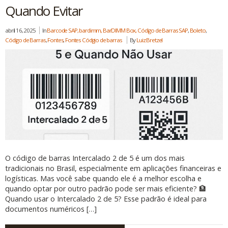
Quando Evitar
abril 16, 2025
In
Barcode SAP, bardimm, BarDIMM Box, Código de Barras SAP
,
Boleto
,
Código de Barras
,
Fontes
,
Fontes Códgio de barras
By
Luiz Bretzel
O código de barras Intercalado 2 de 5 é um dos mais
tradicionais no Brasil, especialmente em aplicações financeiras e
logísticas. Mas você sabe quando ele é a melhor escolha e
quando optar por outro padrão pode ser mais eficiente? 🏦
Quando usar o Intercalado 2 de 5? Esse padrão é ideal para
documentos numéricos […]