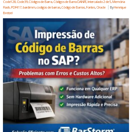
Code128, Code39, Códigos de Barra, Códigos de Barra DANFE, Intercalado 2 de 5, Memória
Flash, PDF417, bardimm, codigos de barras
,
Código de Barras
,
Fontes
,
Oracle
By
Henrique
Bretzel