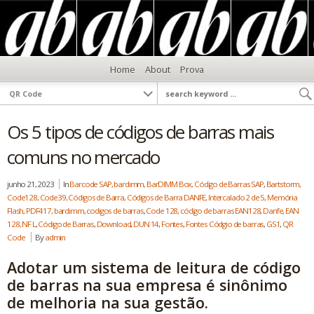
Home
About
Prova
Os 5 tipos de códigos de barras mais
comuns no mercado
junho 21, 2023
In
Barcode SAP, bardimm, BarDIMM Box, Código de Barras SAP
,
Bartstorm,
Code128, Code39, Códigos de Barra, Códigos de Barra DANFE, Intercalado 2 de 5, Memória
Flash, PDF417, bardimm, codigos de barras
,
Code 128, código de barras EAN128, Danfe, EAN
128, NF L
,
Código de Barras
,
Download
,
DUN 14
,
Fontes
,
Fontes Códgio de barras
,
GS1
,
QR
Code
By
admin
Adotar um sistema de leitura de código
de barras na sua empresa é sinônimo
de melhoria na sua gestão.