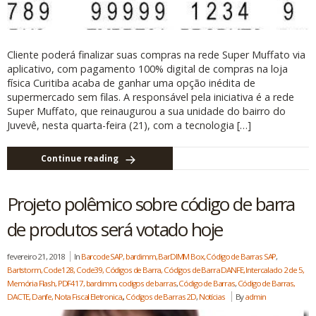
Cliente poderá finalizar suas compras na rede Super Muffato via
aplicativo, com pagamento 100% digital de compras na loja
física Curitiba acaba de ganhar uma opção inédita de
supermercado sem filas. A responsável pela iniciativa é a rede
Super Muffato, que reinaugurou a sua unidade do bairro do
Juvevê, nesta quarta-feira (21), com a tecnologia […]
Continue reading
Projeto polêmico sobre código de barra
de produtos será votado hoje
fevereiro 21, 2018
In
Barcode SAP, bardimm, BarDIMM Box, Código de Barras SAP
,
Bartstorm, Code128, Code39, Códigos de Barra, Códigos de Barra DANFE, Intercalado 2 de 5,
Memória Flash, PDF417, bardimm, codigos de barras
,
Código de Barras
,
Código de Barras,
DACTE, Danfe, Nota Fiscal Eletronica,
,
Códigos de Barras 2D
,
Notícias
By
admin