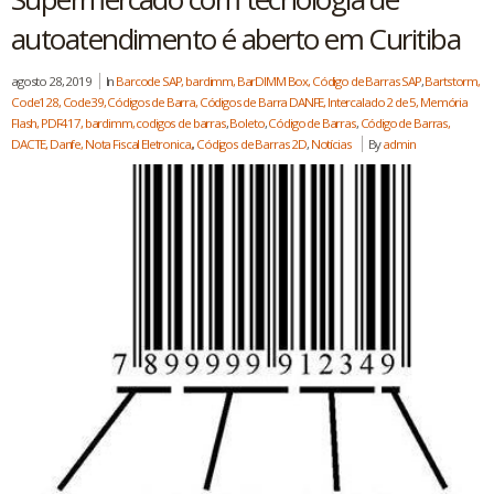
autoatendimento é aberto em Curitiba
agosto 28, 2019
In
Barcode SAP, bardimm, BarDIMM Box, Código de Barras SAP
,
Bartstorm,
Code128, Code39, Códigos de Barra, Códigos de Barra DANFE, Intercalado 2 de 5, Memória
Flash, PDF417, bardimm, codigos de barras
,
Boleto
,
Código de Barras
,
Código de Barras,
DACTE, Danfe, Nota Fiscal Eletronica,
,
Códigos de Barras 2D
,
Notícias
By
admin