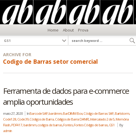
Home
About
Prova
ARCHIVE FOR
Codigo de Barras setor comercial
Ferramenta de dados para e-commerce
amplia oportunidades
maio 27, 2020
In
Barcode SAP, bardimm, BarDIMM Box, Código de Barras SAP
,
Bartstorm,
Code128, Code39, Códigos de Barra, Códigos de Barra DANFE, Intercalado 2 de 5, Memória
Flash, PDF417, bardimm, codigos de barras
,
Fontes
,
Fontes Códgio de barras
,
GS1
By
admin